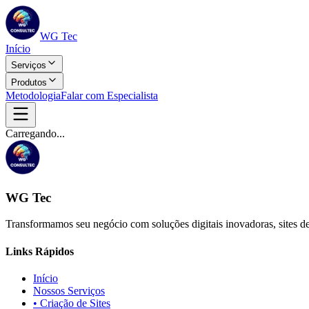
WG Tec
Início
Serviços
Produtos
Metodologia
Falar com Especialista
Carregando...
WG Tec
Transformamos seu negócio com soluções digitais inovadoras, sites de
Links Rápidos
Início
Nossos Serviços
• Criação de Sites